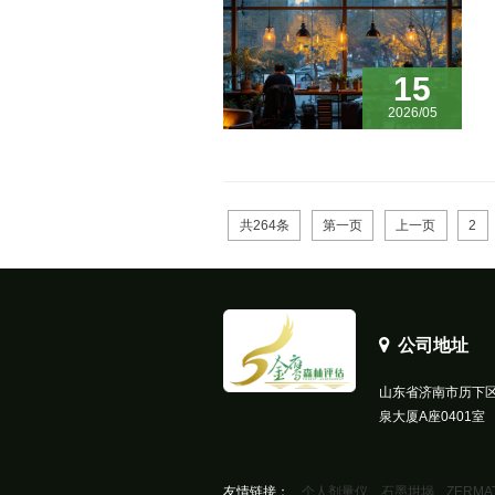
15
2026/05
共264条
第一页
上一页
2
公司地址
山东省济南市历下区
泉大厦A座0401室
友情链接：
个人剂量仪
石墨坩埚
ZERMA