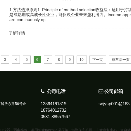
1.方法选择原则1. Principle of method selection收
是成熟期或高成长性企业，能反映企业未来盈利潜力。Income approach: Suita
are continuously op...
了解详情
3
4
5
6
7
8
9
10
下一页
非常后一页
公司电话
公司邮箱
13864191819
sdjysp001@163
解放东路56号金
18764012732
0531-88557567
TT仪器
弱电维保
美国仙童fairchild调压阀
邯郸保安公司
儿童康复中心
全自动